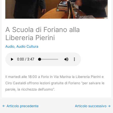
A Scuola di Foriano alla
Libereria Pierini
Audio
,
Audio Cultura
Il martedì alle 18:00 a Forio in Via Marina la Libereria Pierini e
Ciro Castaldi offrono lezioni gratuite di Foriano “per salvare le
parole, la ricchezza dell’uomo”.
←
Articolo precedente
Articolo successivo
→