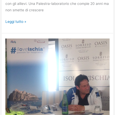
con gli allievi. Una Palestra-laboratorio che compie 20 anni ma
non smette di crescere
La
Leggi tutto »
matematica
dello
sport
di
Rosy
Sorrentino