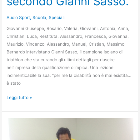
secondo Gianni Sasso.
Audio Sport
,
Scuola
,
Speciali
Giovanni Giuseppe, Rosario, Valeria, Giovanni, Antonia, Anna,
Christian, Luca, Restituta, Alessandro, Francesca, Giovanna,
Maurizio, Vincenzo, Alessandro, Manuel, Cristian, Massimo,
Bernardo intervistano Gianni Sasso, il campione isolano di
triathlon che sta curando gli ultimi dettagli per riuscire
nell’impresa della qualificazione olimpica. Una lezione
indimenticabile la sua: “per me la disabilità non è mai esistita…
è stato
Sport,
Leggi tutto »
disabilità,
amicizia:
la
vita
secondo