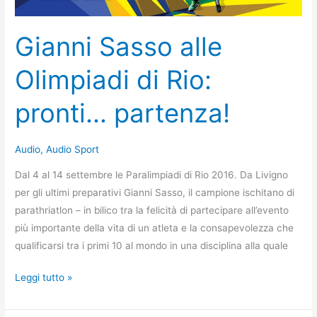
per
andare
avanti:
Gianni Sasso alle
Sandro
Olimpiadi di Rio:
Cuomo
e
pronti… partenza!
la
scherma
come
Audio
,
Audio Sport
problem
Dal 4 al 14 settembre le Paralimpiadi di Rio 2016. Da Livigno
solving.
per gli ultimi preparativi Gianni Sasso, il campione ischitano di
parathriatlon – in bilico tra la felicità di partecipare all’evento
più importante della vita di un atleta e la consapevolezza che
qualificarsi tra i primi 10 al mondo in una disciplina alla quale
Gianni
Leggi tutto »
Sasso
alle