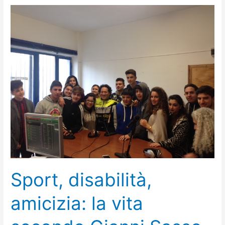
Olimpiadi
di
Rio:
pronti…
partenza!
Sport, disabilità,
amicizia: la vita