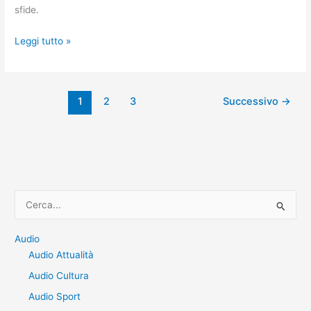
sfide.
Gianni
Leggi tutto »
Sasso:
incontro
con
1
2
3
Successivo
→
il
campione
C
e
r
Audio
Audio Attualità
c
a
Audio Cultura
:
Audio Sport