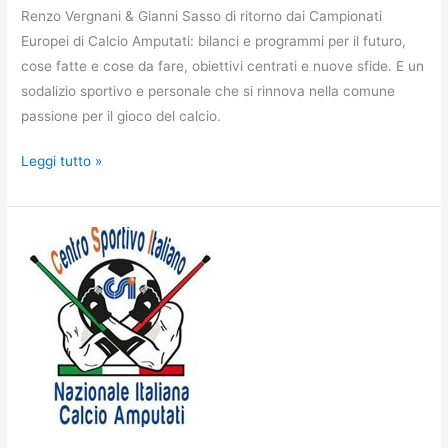
Renzo Vergnani & Gianni Sasso di ritorno dai Campionati
Europei di Calcio Amputati: bilanci e programmi per il futuro,
cose fatte e cose da fare, obiettivi centrati e nuove sfide. E un
sodalizio sportivo e personale che si rinnova nella comune
passione per il gioco del calcio.
Istanbul
Leggi tutto »
2017
–
Renzo
Vergnani
&
Gianni
Sasso:
bilancio
di
una
spedizione