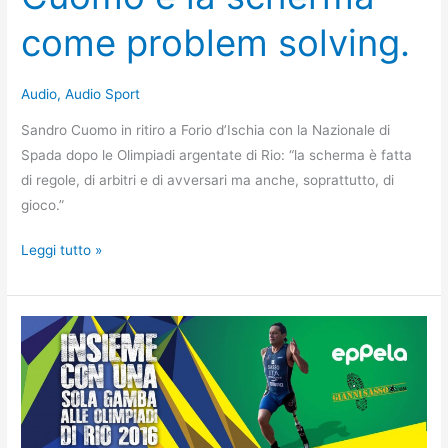
come problem solving.
Audio
,
Audio Sport
Sandro Cuomo in ritiro a Forio d’Ischia con la Nazionale di
Spada dopo le Olimpiadi argentate di Rio: “la scherma è fatta
di regole, di arbitri e di avversari ma anche, soprattutto, di
gioco.”
Nello
Leggi tutto »
sport
come
nella
vita
osare
è
vitale