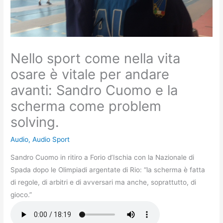
Nello sport come nella vita
osare è vitale per andare
avanti: Sandro Cuomo e la
scherma come problem
solving.
Audio
,
Audio Sport
Sandro Cuomo in ritiro a Forio d’Ischia con la Nazionale di
Spada dopo le Olimpiadi argentate di Rio: “la scherma è fatta
di regole, di arbitri e di avversari ma anche, soprattutto, di
gioco.”