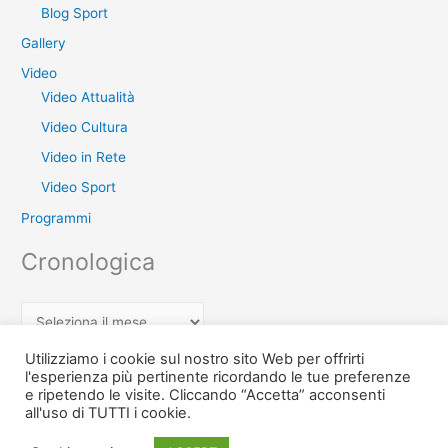
Blog Sport
Gallery
Video
Video Attualità
Video Cultura
Video in Rete
Video Sport
Programmi
Cronologica
C
r
Utilizziamo i cookie sul nostro sito Web per offrirti
o
l'esperienza più pertinente ricordando le tue preferenze
e ripetendo le visite. Cliccando “Accetta” acconsenti
n
Copyright © 2026 Teche Treccia - L'archivio di Radio Treccia Ischia
all'uso di TUTTI i cookie.
o
TV | Powered by
Tema WordPress Astra