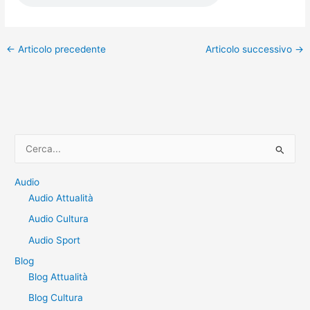
←
Articolo precedente
Articolo successivo
→
C
e
r
Audio
Audio Attualità
c
a
Audio Cultura
:
Audio Sport
Blog
Blog Attualità
Blog Cultura