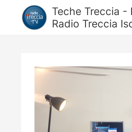
Vai
Teche Treccia - L
al
contenuto
Radio Treccia Is