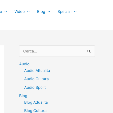
o
Video
Blog
Speciali
C
e
r
Audio
Audio Attualità
c
Audio Cultura
a
:
Audio Sport
Blog
Blog Attualità
Blog Cultura