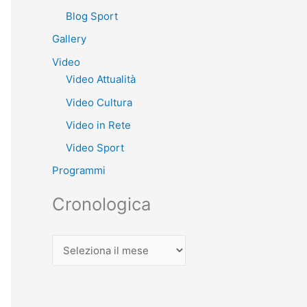
Blog Sport
Gallery
Video
Video Attualità
Video Cultura
Video in Rete
Video Sport
Programmi
Cronologica
C
r
o
n