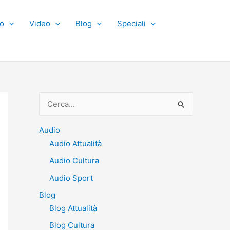
o
Video
Blog
Speciali
C
e
r
Audio
Audio Attualità
c
Audio Cultura
a
:
Audio Sport
Blog
Blog Attualità
Blog Cultura