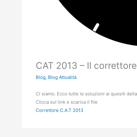
CAT 2013 – Il correttore
Blog
,
Blog Attualità
Ci siamo. Ecco tutte le soluzioni ai quesiti dell
Clicca sul link e scarica il file
Correttore C.A.T 2013