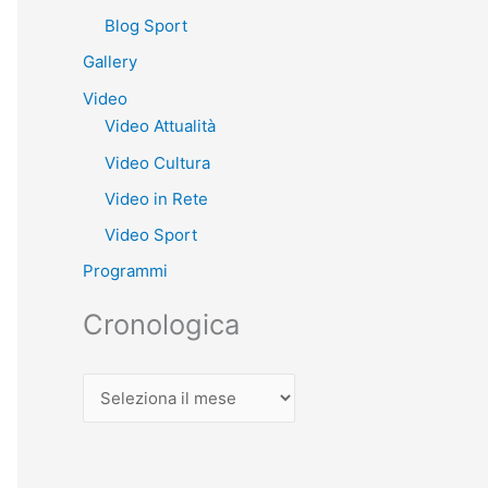
Blog Sport
Gallery
Video
Video Attualità
Video Cultura
Video in Rete
Video Sport
Programmi
Cronologica
C
r
o
n