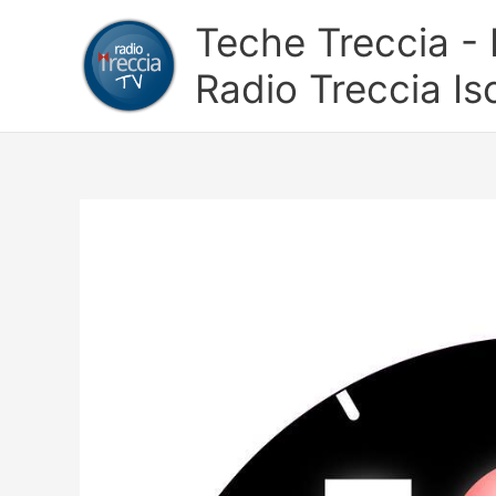
Vai
Teche Treccia - L
al
contenuto
Radio Treccia Is