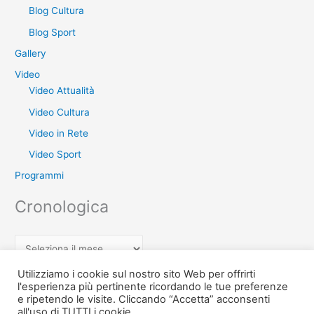
Blog Cultura
Blog Sport
Gallery
Video
Video Attualità
Video Cultura
Video in Rete
Video Sport
Programmi
Cronologica
C
r
Utilizziamo i cookie sul nostro sito Web per offrirti
o
l'esperienza più pertinente ricordando le tue preferenze
e ripetendo le visite. Cliccando “Accetta” acconsenti
n
Copyright © 2026 Teche Treccia - L'archivio di Radio Treccia Ischia
all'uso di TUTTI i cookie.