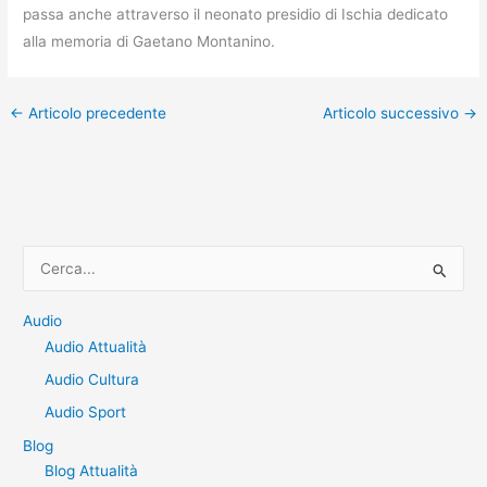
passa anche attraverso il neonato presidio di Ischia dedicato
alla memoria di Gaetano Montanino.
←
Articolo precedente
Articolo successivo
→
C
e
r
Audio
Audio Attualità
c
a
Audio Cultura
:
Audio Sport
Blog
Blog Attualità