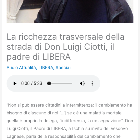
La ricchezza trasversale della
strada di Don Luigi Ciotti, il
padre di LIBERA
Audio Attualità
,
LIBERA
,
Speciali
“Non si può essere cittadini a intermittenza: il cambiamento ha
bisogno di ciascuno di noi […] se c’è una malattia mortale
quella è proprio la delega, l’indifferenza, la rassegnazione”. Don
Luigi Ciotti, il Padre di LIBERA, a Ischia su invito del Vescovo
Lagnese, parla della responsabilità del cambiamento che