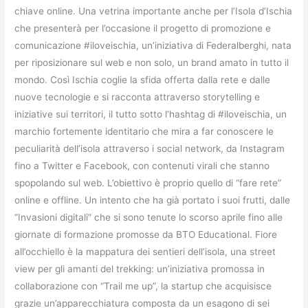
chiave online. Una vetrina importante anche per l’Isola d’Ischia
che presenterà per l’occasione il progetto di promozione e
comunicazione #iloveischia, un’iniziativa di Federalberghi, nata
per riposizionare sul web e non solo, un brand amato in tutto il
mondo. Così Ischia coglie la sfida offerta dalla rete e dalle
nuove tecnologie e si racconta attraverso storytelling e
iniziative sui territori, il tutto sotto l’hashtag di #iloveischia, un
marchio fortemente identitario che mira a far conoscere le
peculiarità dell’isola attraverso i social network, da Instagram
fino a Twitter e Facebook, con contenuti virali che stanno
spopolando sul web. L’obiettivo è proprio quello di “fare rete”
online e offline. Un intento che ha già portato i suoi frutti, dalle
“Invasioni digitali” che si sono tenute lo scorso aprile fino alle
giornate di formazione promosse da BTO Educational. Fiore
all’occhiello è la mappatura dei sentieri dell’isola, una street
view per gli amanti del trekking: un’iniziativa promossa in
collaborazione con “Trail me up”, la startup che acquisisce
grazie un’apparecchiatura composta da un esagono di sei