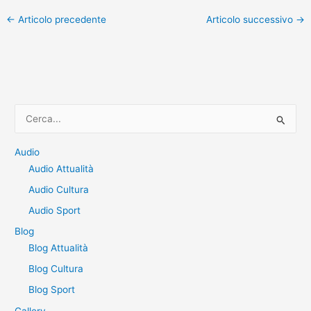
←
Articolo precedente
Articolo successivo
→
C
e
r
Audio
Audio Attualità
c
a
Audio Cultura
:
Audio Sport
Blog
Blog Attualità
Blog Cultura
Blog Sport
Gallery