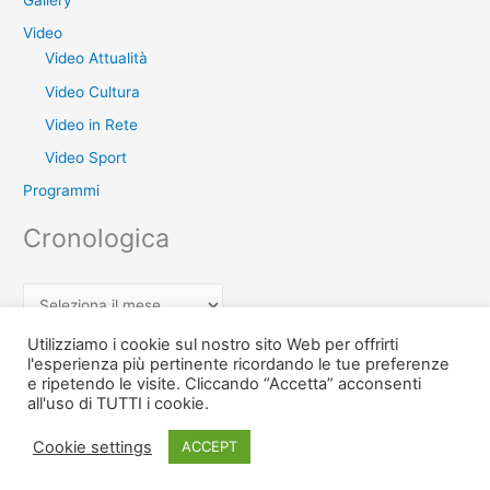
Video
Video Attualità
Video Cultura
Video in Rete
Video Sport
Programmi
Cronologica
C
r
Utilizziamo i cookie sul nostro sito Web per offrirti
o
l'esperienza più pertinente ricordando le tue preferenze
e ripetendo le visite. Cliccando “Accetta” acconsenti
n
Copyright © 2026 Teche Treccia - L'archivio di Radio Treccia Ischia
all'uso di TUTTI i cookie.
o
TV | Powered by
Tema WordPress Astra
l
Cookie settings
ACCEPT
o