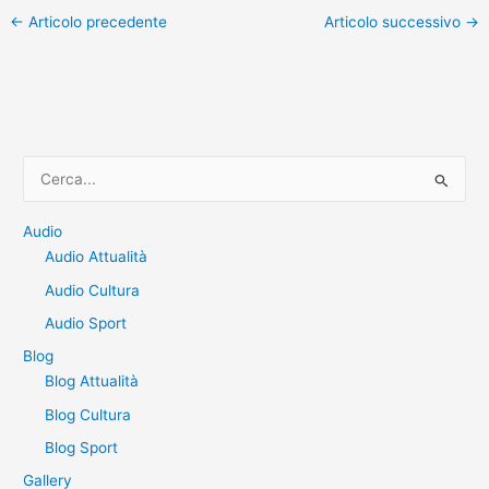
←
Articolo precedente
Articolo successivo
→
C
e
r
Audio
Audio Attualità
c
a
Audio Cultura
:
Audio Sport
Blog
Blog Attualità
Blog Cultura
Blog Sport
Gallery