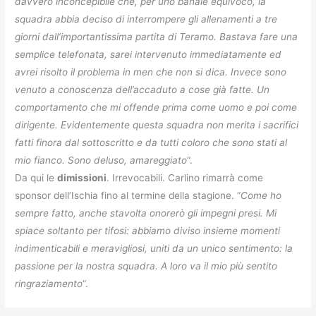
davvero inconcepibile che, per uno banale equivoco, la
squadra abbia deciso di interrompere gli allenamenti a tre
giorni dall’importantissima partita di Teramo. Bastava fare una
semplice telefonata, sarei intervenuto immediatamente ed
avrei risolto il problema in men che non si dica. Invece sono
venuto a conoscenza dell’accaduto a cose già fatte. Un
comportamento che mi offende prima come uomo e poi come
dirigente. Evidentemente questa squadra non merita i sacrifici
fatti finora dal sottoscritto e da tutti coloro che sono stati al
mio fianco. Sono deluso, amareggiato
“.
Da qui le
dimissioni
. Irrevocabili. Carlino rimarrà come
sponsor dell’Ischia fino al termine della stagione. “
Come ho
sempre fatto, anche stavolta onorerò gli impegni presi. Mi
spiace soltanto per tifosi: abbiamo diviso insieme momenti
indimenticabili e meravigliosi, uniti da un unico sentimento: la
passione per la nostra squadra. A loro va il mio più sentito
ringraziamento
“.