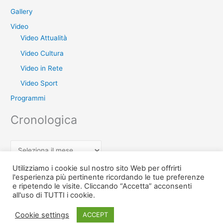
Gallery
Video
Video Attualità
Video Cultura
Video in Rete
Video Sport
Programmi
Cronologica
C
r
Utilizziamo i cookie sul nostro sito Web per offrirti
o
l'esperienza più pertinente ricordando le tue preferenze
e ripetendo le visite. Cliccando “Accetta” acconsenti
n
Copyright © 2026 Teche Treccia - L'archivio di Radio Treccia Ischia
all'uso di TUTTI i cookie.
o
TV | Powered by
Tema WordPress Astra
l
Cookie settings
ACCEPT