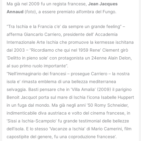
Ma già nel 2009 fu un regista francese,
Jean Jacques
Annaud
(
foto
), a essere premiato all’ombra del Fungo.
“Tra Ischia e la Francia c’e’ da sempre un grande feeling” –
afferma Giancarlo Carriero, presidente dell’ Accademia
Internazionale Arte Ischia che promuove la kermesse ischitana
dal 2003 – “Ricordiamo che qui nel 1959 Rene’ Clement girò
‘Delitto in pieno sole’ con protagonista un 24enne Alain Delon,
al suo primo ruolo importante”.
“Nell’immaginario dei francesi – prosegue Carriero – la nostra
isola e’ rimasta emblema di una bellezza mediterranea
selvaggia. Basti pensare che in ‘Villa Amalia’ (2009) il parigino
Benoit Jacquot porta sul mare di Ischia l’icona Isabelle Huppert
in un fuga dal mondo. Ma già negli anni ’50 Romy Schneider,
indimenticabile diva austriaca e volto del cinema francese, in
‘Sissi a Ischia-Scampolo’ fu grande testimonial delle bellezze
dell’isola. E lo stesso ‘Vacanze a Ischia’ di Mario Camerini, film
capostipite del genere, fu una coproduzione francese’.