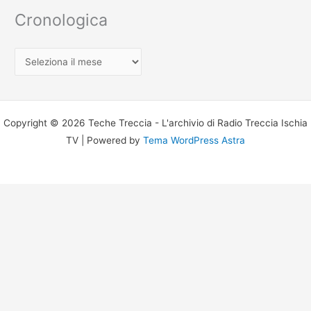
Cronologica
C
r
o
n
Copyright © 2026 Teche Treccia - L'archivio di Radio Treccia Ischia
o
TV | Powered by
Tema WordPress Astra
l
o
g
i
c
a