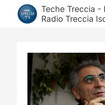
Vai
Teche Treccia - L
al
contenuto
Radio Treccia Is