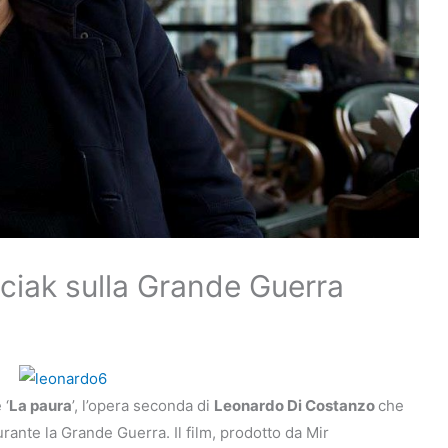
ciak sulla Grande Guerra
 ‘
La paura
’, l’opera seconda di
Leonardo Di Costanzo
che
urante la Grande Guerra. Il film, prodotto da Mir