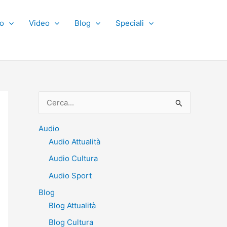
o
Video
Blog
Speciali
C
e
r
Audio
Audio Attualità
c
Audio Cultura
a
:
Audio Sport
Blog
Blog Attualità
Blog Cultura