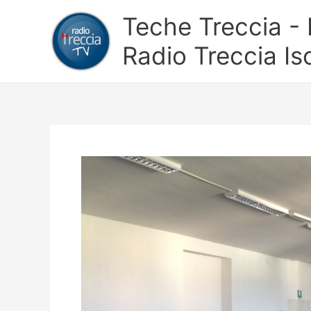
Vai
Teche Treccia - L
al
contenuto
Radio Treccia Is