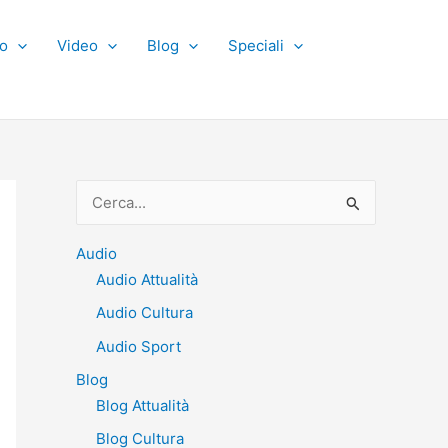
o
Video
Blog
Speciali
C
e
r
Audio
Audio Attualità
c
Audio Cultura
a
:
Audio Sport
Blog
Blog Attualità
Blog Cultura