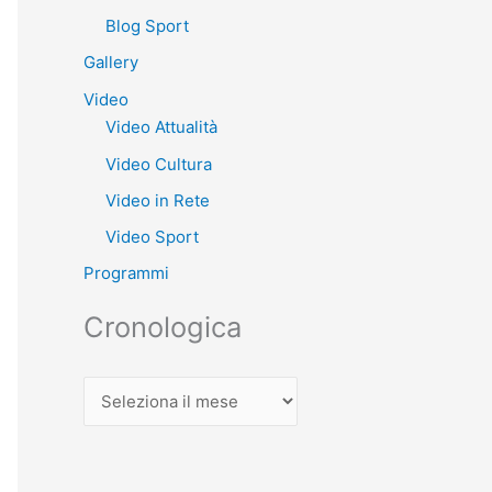
Blog Sport
Gallery
Video
Video Attualità
Video Cultura
Video in Rete
Video Sport
Programmi
Cronologica
C
r
o
n