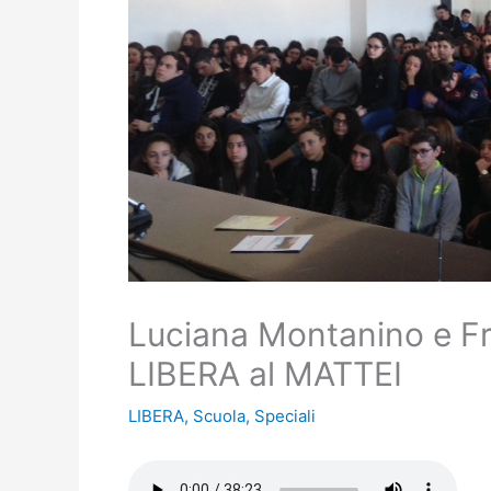
Luciana Montanino e F
LIBERA al MATTEI
LIBERA
,
Scuola
,
Speciali