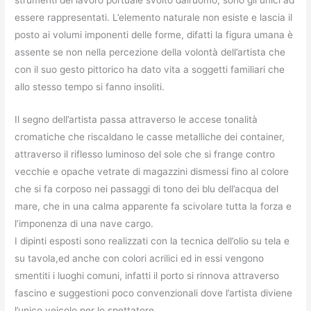
essere rappresentati. L’elemento naturale non esiste e lascia il
posto ai volumi imponenti delle forme, difatti la figura umana è
assente se non nella percezione della volontà dell’artista che
con il suo gesto pittorico ha dato vita a soggetti familiari che
allo stesso tempo si fanno insoliti.
Il segno dell’artista passa attraverso le accese tonalità
cromatiche che riscaldano le casse metalliche dei container,
attraverso il riflesso luminoso del sole che si frange contro
vecchie e opache vetrate di magazzini dismessi fino al colore
che si fa corposo nei passaggi di tono dei blu dell’acqua del
mare, che in una calma apparente fa scivolare tutta la forza e
l’imponenza di una nave cargo.
I dipinti esposti sono realizzati con la tecnica dell’olio su tela e
su tavola,ed anche con colori acrilici ed in essi vengono
smentiti i luoghi comuni, infatti il porto si rinnova attraverso
fascino e suggestioni poco convenzionali dove l’artista diviene
l’unico veicolo per lo spettatore.