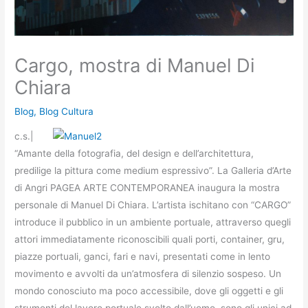
Cargo, mostra di Manuel Di
Chiara
Blog
,
Blog Cultura
c.s.|
“Amante della fotografia, del design e dell’architettura,
predilige la pittura come medium espressivo”. La Galleria d’Arte
di Angri PAGEA ARTE CONTEMPORANEA inaugura la mostra
personale di Manuel Di Chiara. L’artista ischitano con “CARGO”
introduce il pubblico in un ambiente portuale, attraverso quegli
attori immediatamente riconoscibili quali porti, container, gru,
piazze portuali, ganci, fari e navi, presentati come in lento
movimento e avvolti da un’atmosfera di silenzio sospeso. Un
mondo conosciuto ma poco accessibile, dove gli oggetti e gli
strumenti del lavoro portuale svolto dall’uomo, sono gli unici ad