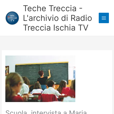
Vai
Teche Treccia -
al
L'archivio di Radio
contenuto
Treccia Ischia TV
Scuola, intervista a Maria