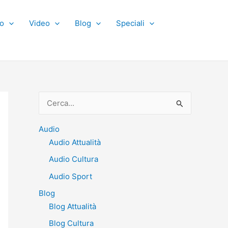
o
Video
Blog
Speciali
C
e
r
Audio
Audio Attualità
c
Audio Cultura
a
:
Audio Sport
Blog
Blog Attualità
Blog Cultura