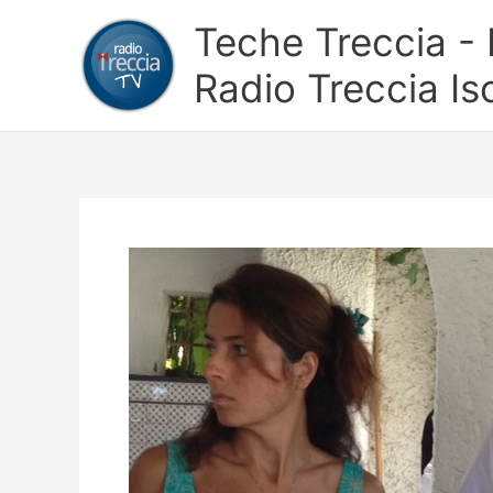
Vai
Teche Treccia - L
al
contenuto
Radio Treccia Is