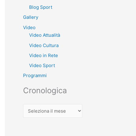
Blog Sport
Gallery
Video
Video Attualità
Video Cultura
Video in Rete
Video Sport
Programmi
Cronologica
C
r
o
n