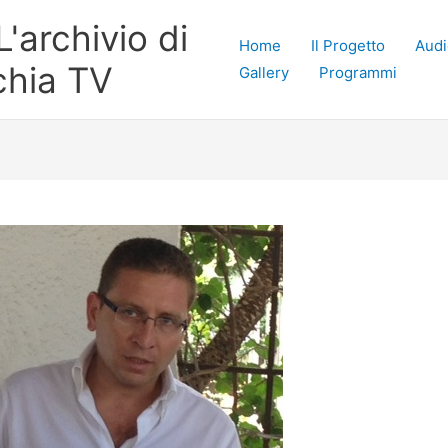
'archivio di
Home
Il Progetto
Audi
chia TV
Gallery
Programmi