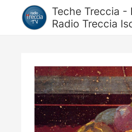
Vai
Teche Treccia - L
al
contenuto
Radio Treccia Is