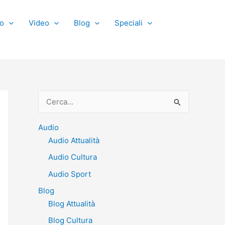
o
Video
Blog
Speciali
C
e
r
Audio
Audio Attualità
c
Audio Cultura
a
:
Audio Sport
Blog
Blog Attualità
Blog Cultura