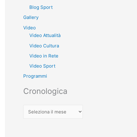
Blog Sport
Gallery
Video
Video Attualità
Video Cultura
Video in Rete
Video Sport
Programmi
Cronologica
C
r
o
n