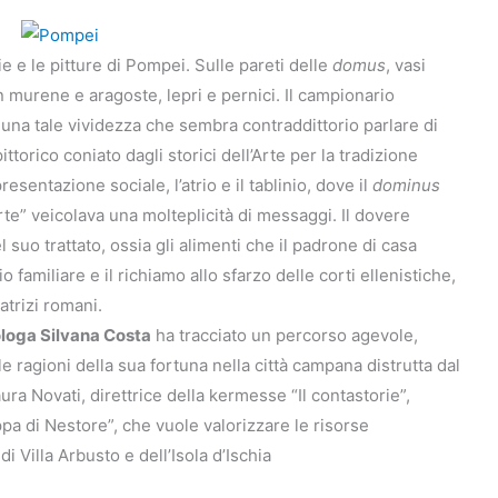
ie e le pitture di Pompei. Sulle pareti delle
domus
, vasi
on murene e aragoste, lepri e pernici. Il campionario
una tale vividezza che sembra contraddittorio parlare di
torico coniato dagli storici dell’Arte per la tradizione
sentazione sociale, l’atrio e il tablinio, dove il
dominus
rte” veicolava una molteplicità di messaggi. Il dovere
nel suo trattato, ossia gli alimenti che il padrone di casa
io familiare e il richiamo allo sfarzo delle corti ellenistiche,
trizi romani.
loga Silvana Costa
ha tracciato un percorso agevole,
le ragioni della sua fortuna nella città campana distrutta dal
ura Novati, direttrice della kermesse “Il contastorie”,
oppa di Nestore”, che vuole valorizzare le risorse
i Villa Arbusto e dell’Isola d’Ischia