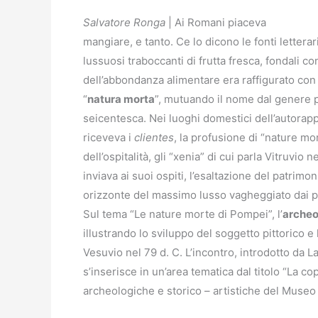
Salvatore Ronga
| Ai Romani piaceva
mangiare, e tanto. Ce lo dicono le fonti letterar
lussuosi traboccanti di frutta fresca, fondali c
dell’abbondanza alimentare era raffigurato con 
“
natura morta
”, mutuando il nome dal genere pit
seicentesca. Nei luoghi domestici dell’autorappre
riceveva i
clientes
, la profusione di “nature mo
dell’ospitalità, gli “xenia” di cui parla Vitruvio 
inviava ai suoi ospiti, l’esaltazione del patrimon
orizzonte del massimo lusso vagheggiato dai pa
Sul tema “Le nature morte di Pompei”, l’
archeo
illustrando lo sviluppo del soggetto pittorico e 
Vesuvio nel 79 d. C. L’incontro, introdotto da La
s’inserisce in un’area tematica dal titolo “La c
archeologiche e storico – artistiche del Museo d