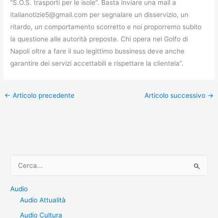
“S.O.S. trasporti per le isole”. Basta inviare una mail a
italianotizie5@gmail.com per segnalare un disservizio, un
ritardo, un comportamento scorretto e noi proporremo subito
la questione alle autorità preposte. Chi opera nel Golfo di
Napoli oltre a fare il suo legittimo bussiness deve anche
garantire dei servizi accettabili e rispettare la clientela”.
←
Articolo precedente
Articolo successivo
→
C
e
r
Audio
Audio Attualità
c
a
Audio Cultura