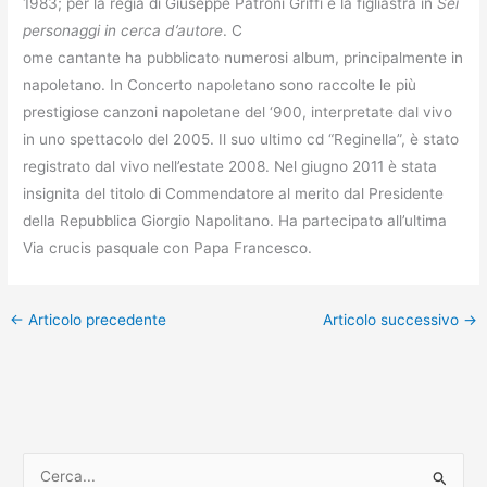
1983; per la regia di Giuseppe Patroni Griffi è la figliastra in
Sei
personaggi in cerca d’autore
. C
ome cantante ha pubblicato numerosi album, principalmente in
napoletano. In Concerto napoletano sono raccolte le più
prestigiose canzoni napoletane del ‘900, interpretate dal vivo
in uno spettacolo del 2005. Il suo ultimo cd “Reginella”, è stato
registrato dal vivo nell’estate 2008. Nel giugno 2011 è stata
insignita del titolo di Commendatore al merito dal Presidente
della Repubblica Giorgio Napolitano. Ha partecipato all’ultima
Via crucis pasquale con Papa Francesco.
←
Articolo precedente
Articolo successivo
→
C