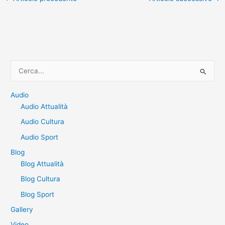
C
e
r
Audio
Audio Attualità
c
a
Audio Cultura
:
Audio Sport
Blog
Blog Attualità
Blog Cultura
Blog Sport
Gallery
Video