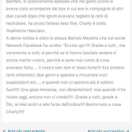
bambini, lo sconcertante episodio che nei giorni scorsi lo
aveva visto scomparire dal box in cui era in compagnia di altri
due cavalli dopo che ignoti avevano tagliato la rete di
recinzione, ha avuto l’atteso lieto fine. Charly è stato
finalmente rilasciato.
A darne notizia è stato lo stesso Bartolo Messina che sul social
Network Facebook ha scritto: “Eccolo qui !!!! Grazie a tutti , ma
veramente a tutti, si perché se lo hanno lasciato andare e’
anche merito vostro, perché si sono resi conto di cosa
avevano fatto…. Il vostro tam tam e’ stato forte!!!! Era lontano
tanti chilometri, due giorni a sperare e rincorrere voci
supposizioni etc…, e quando non ci speravo più è saltato
fuori!!!! Una gioia immensa, non dimenticherò’ mai quando ti ho
rivisto oggi, ancora non ci credo!!!!! .Grazie a tutti, grazie a
Dio, ai miei amici e alle forze dell’ordine!!!! Bentornato a casa
Charly!!!!!
←
Articolo precedente
Articolo successivo
→