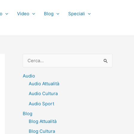
o
Video
Blog
Speciali
C
e
r
Audio
Audio Attualità
c
Audio Cultura
a
:
Audio Sport
Blog
Blog Attualità
Blog Cultura