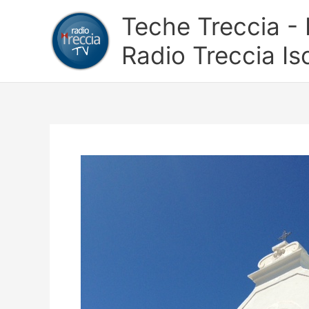
Vai
Teche Treccia - L
al
contenuto
Radio Treccia Is