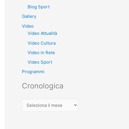
Blog Sport
Gallery
Video
Video Attualità
Video Cultura
Video in Rete
Video Sport
Programmi
Cronologica
C
r
o
n