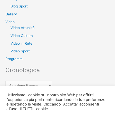
Blog Sport
Gallery
Video
Video Attualità
Video Cultura
Video in Rete
Video Sport
Programmi
Cronologica
C
r
Utilizziamo i cookie sul nostro sito Web per offrirti
o
l'esperienza più pertinente ricordando le tue preferenze
e ripetendo le visite. Cliccando “Accetta” acconsenti
n
Copyright © 2026 Teche Treccia - L'archivio di Radio Treccia Ischia
all'uso di TUTTI i cookie.
o
TV | Powered by
Tema WordPress Astra