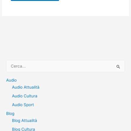
C
e
r
Audio
Audio Attualità
c
a
Audio Cultura
:
Audio Sport
Blog
Blog Attualità
Blog Cultura